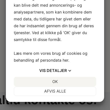
kan blive delt med annoncerings- og
analysepartnere, som kan kombinere dem
med data, du tidligere har givet dem eller
de har indsamlet gennem din brug af deres
tjenester. Ved at klikke på 'OK' giver du
samtykke til disse formål.
Læs mere om vores brug af cookies og
behandling af persondata
her
.
VIS
DETALJER
JA
NEJ
OK
JA
NEJ
NØDVENDIGE
PRÆFERENCER
AFVIS ALLE
altid kontakte os!
JA
NEJ
JA
NEJ
MARKETING
STATISTIK