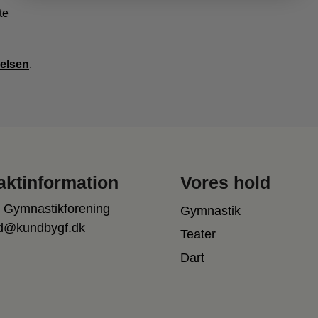
te
relsen
.
aktinformation
Vores hold
 Gymnastikforening
Gymnastik
d@kundbygf.dk
Teater
Dart